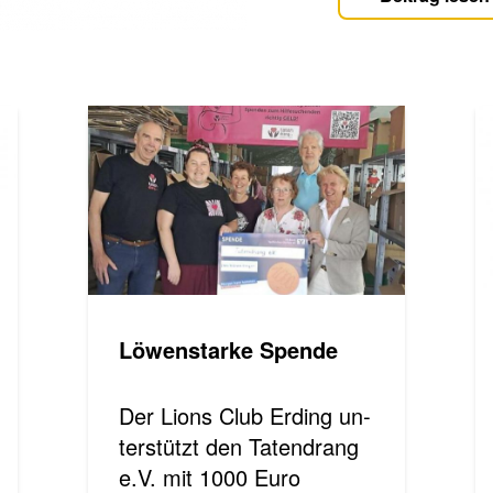
Lö­wen­star­ke Spen­de
Der Lions Club Er­ding un­
ter­stützt den Ta­ten­drang
e.V. mit 1000 Euro