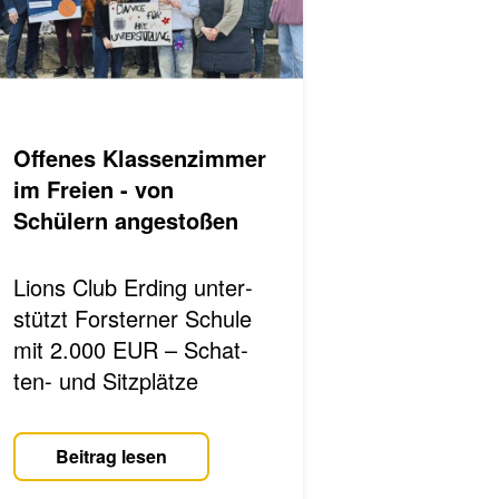
Of­fe­nes Klas­sen­zim­mer
im Frei­en - von
Schülern angestoßen
Lions Club Er­ding un­ter­
stützt Fors­ter­ner Schu­le
mit 2.000 EUR – Schat­
ten- und Sitz­plät­ze
Beitrag lesen