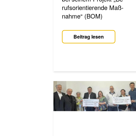
rufs­ori­en­tie­ren­de Maß­
nah­me“ (BOM)
Beitrag lesen