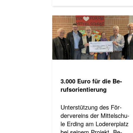
3.000 Euro für die Be­
rufs­ori­en­tie­rung
Unterstützung des För­
der­ver­eins der Mit­tel­schu­
le Er­ding am Lo­de­rer­platz
bei sei­nem Pro­jekt „Be­