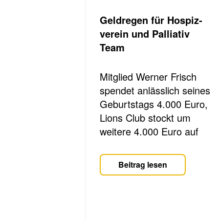
Geld­re­gen für Hos­piz­
ver­ein und Pal­lia­tiv
Team
Mitglied Werner Frisch
spendet anlässlich sei­nes
Ge­burts­tags­ 4.000 Euro,
Lions Club stockt um
weitere 4.000 Euro auf­
Beitrag lesen