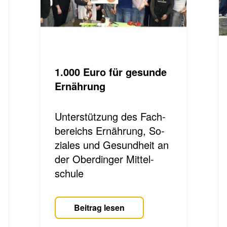
1.000 Euro für ge­sun­de
Er­näh­rung
Unterstützung des Fach­
be­reichs Er­näh­rung, So­
zia­les und Ge­sund­heit an
der Ober­din­ger Mit­tel­
schu­le
Beitrag lesen