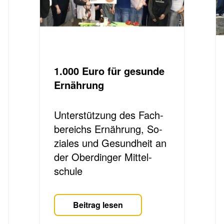
1.000 Euro für ge­sun­de
Er­näh­rung
Unterstützung des Fach­
be­reichs Er­näh­rung, So­
zia­les und Ge­sund­heit an
der Ober­din­ger Mit­tel­
schu­le
Beitrag lesen