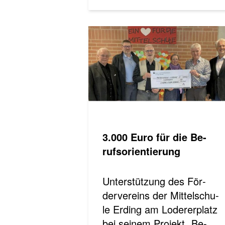
3.000 Euro für die Be­
rufs­ori­en­tie­rung
Unterstützung des För­
der­ver­eins der Mit­tel­schu­
le Er­ding am Lo­de­rer­platz
bei sei­nem Pro­jekt „Be­