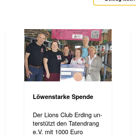
Lö­wen­star­ke Spen­de
Der Lions Club Er­ding un­
ter­stützt den Ta­ten­drang
e.V. mit 1000 Euro