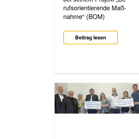
rufs­ori­en­tie­ren­de Maß­
nah­me“ (BOM)
Beitrag lesen