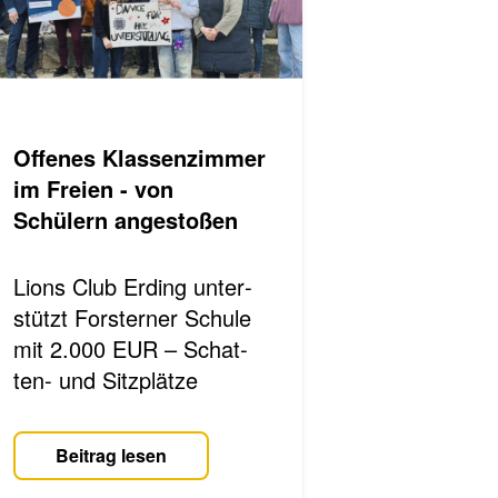
Of­fe­nes Klas­sen­zim­mer
im Frei­en - von
Schülern angestoßen
Lions Club Er­ding un­ter­
stützt Fors­ter­ner Schu­le
mit 2.000 EUR – Schat­
ten- und Sitz­plät­ze
Beitrag lesen