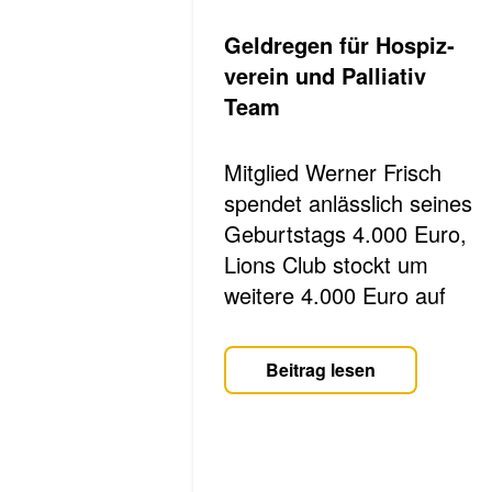
Geld­re­gen für Hos­piz­
ver­ein und Pal­lia­tiv
Team
Mitglied Werner Frisch
spendet anlässlich sei­nes
Ge­burts­tags­ 4.000 Euro,
Lions Club stockt um
weitere 4.000 Euro auf­
Beitrag lesen