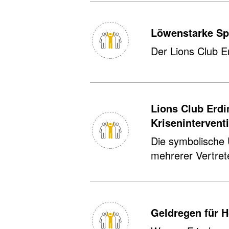
Löwenstarke S
Der Lions Club Er­
Lions Club Erdi
Krisenintervent
Die symbolische 
mehrerer Vertrete
Geldregen für H