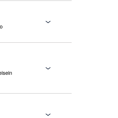
ro
isein